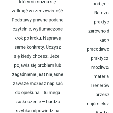
którymi można się
podjęcia t
zetknąć w rzeczywistość.
Bardzo pr
Podstawy prawne podane
praktycz
czytelnie, wytłumaczone
zarówno dla
krok po kroku. Naprawę
kadrow
same konkrety. Uczysz
pracodawcy. 
się kiedy chcesz. Jeżeli
praktyczne
pojawia się problem lub
możliwość 
zagadnienie jest niejasne
materiał
zawsze możesz napisać
Trenerów –
do opiekuna. I tu mega
przeszło
zaskoczenie – bardzo
najśmielsze 
szybka odpowiedz na
Bardzo 