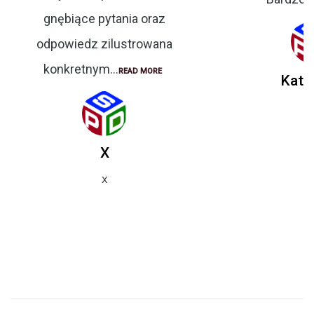
gnębiące pytania oraz
odpowiedz zilustrowana
konkretnym...
READ MORE
Kata
X
X