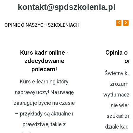
kontakt@spdszkolenia.pl
OPINIE O NASZYCH SZKOLENIACH
Kurs kadr online -
Opinia o k
zdecydowanie
onl
polecam!
Świetny kurs
Kurs e-learning który
zrozumia
naprawę uczy! Na uwagę
wytłumaczon
zasługuje bycie na czasie
nie wiem
– przykłady są aktualne i
szukać zat
prawdziwe, takie z
dziale kadr, 