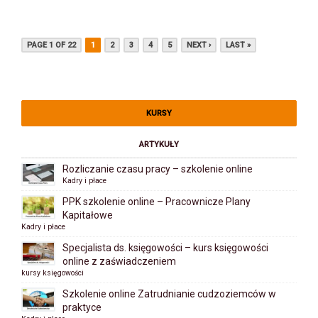
PAGE 1 OF 22
1
2
3
4
5
NEXT ›
LAST »
KURSY
ARTYKUŁY
Rozliczanie czasu pracy – szkolenie online
Kadry i płace
PPK szkolenie online – Pracownicze Plany
Kapitałowe
Kadry i płace
Specjalista ds. księgowości – kurs księgowości
online z zaświadczeniem
kursy księgowości
Szkolenie online Zatrudnianie cudzoziemców w
praktyce