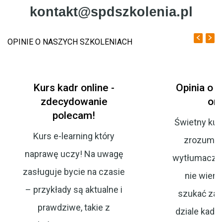
kontakt@spdszkolenia.pl
OPINIE O NASZYCH SZKOLENIACH
Kurs kadr online -
Opinia o k
zdecydowanie
onl
polecam!
Świetny kurs
Kurs e-learning który
zrozumia
naprawę uczy! Na uwagę
wytłumaczon
zasługuje bycie na czasie
nie wiem
– przykłady są aktualne i
szukać zat
prawdziwe, takie z
dziale kadr, 