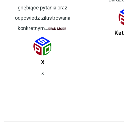
gnębiące pytania oraz
odpowiedz zilustrowana
konkretnym...
READ MORE
Kata
X
X