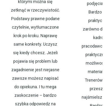
którymi można się
podjęcia t
zetknąć w rzeczywistość.
Bardzo pr
Podstawy prawne podane
praktycz
czytelnie, wytłumaczone
zarówno dla
krok po kroku. Naprawę
kadrow
same konkrety. Uczysz
pracodawcy. 
się kiedy chcesz. Jeżeli
praktyczne
pojawia się problem lub
możliwość 
zagadnienie jest niejasne
materiał
zawsze możesz napisać
Trenerów –
do opiekuna. I tu mega
przeszło
zaskoczenie – bardzo
najśmielsze 
szybka odpowiedz na
Bardzo 