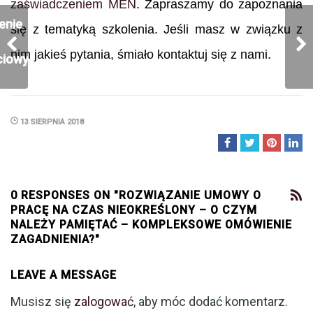
zaświadczeniem MEN
. Zapraszamy do zapoznania
enie
się z tematyką szkolenia. Jeśli masz w związku z
nim jakieś pytania, śmiało kontaktuj się z nami.
ciowy
13 SIERPNIA 2018
0 RESPONSES ON "ROZWIĄZANIE UMOWY O
PRACĘ NA CZAS NIEOKREŚLONY – O CZYM
NALEŻY PAMIĘTAĆ – KOMPLEKSOWE OMÓWIENIE
ZAGADNIENIA?"
LEAVE A MESSAGE
Musisz się
zalogować
, aby móc dodać komentarz.