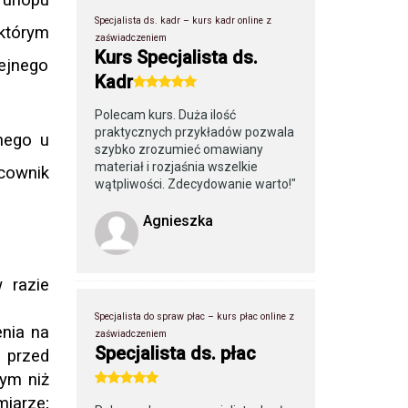
Specjalista ds. kadr – kurs kadr online z
 którym
zaświadczeniem
Kurs Specjalista ds.
ejnego
Kadr
Polecam kurs. Duża ilość
praktycznych przykładów pozwala
nego u
szybko zrozumieć omawiany
materiał i rozjaśnia wszelkie
cownik
wątpliwości. Zdecydowanie warto!"
Agnieszka
 razie
Specjalista do spraw płac – kurs płac online z
enia na
zaświadczeniem
Specjalista ds. płac
 przed
ym niż
miarze;