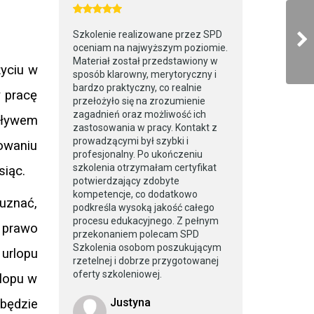
Szkolenie realizowane przez SPD
oceniam na najwyższym poziomie.
Materiał został przedstawiony w
życiu w
sposób klarowny, merytoryczny i
bardzo praktyczny, co realnie
y pracę
przełożyło się na zrozumienie
zagadnień oraz możliwość ich
pływem
zastosowania w pracy. Kontakt z
prowadzącymi był szybki i
owaniu
profesjonalny. Po ukończeniu
szkolenia otrzymałam certyfikat
siąc.
potwierdzający zdobyte
kompetencje, co dodatkowo
 uznać,
podkreśla wysoką jakość całego
procesu edukacyjnego. Z pełnym
 prawo
przekonaniem polecam SPD
Szkolenia osobom poszukującym
 urlopu
rzetelnej i dobrze przygotowanej
oferty szkoleniowej.
lopu w
Justyna
 będzie