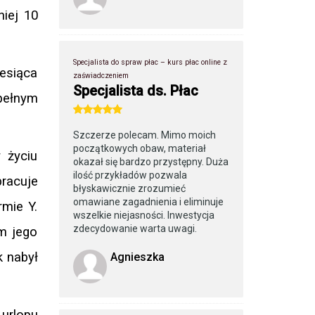
niej 10
Specjalista do spraw płac – kurs płac online z
esiąca
zaświadczeniem
Specjalista ds. Płac
pełnym
Szczerze polecam. Mimo moich
początkowych obaw, materiał
 życiu
okazał się bardzo przystępny. Duża
ilość przykładów pozwala
pracuje
błyskawicznie zrozumieć
omawiane zagadnienia i eliminuje
rmie Y.
wszelkie niejasności. Inwestycja
zdecydowanie warta uwagi.
m jego
k nabył
Agnieszka
 urlopu