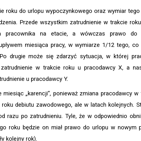
ie roku do urlopu wypoczynkowego oraz wymiar tego 
zenia. Przede wszystkim zatrudnienie w trakcie rok
em pracownika na etacie, a wówczas prawo do 
pływem miesiąca pracy, w wymiarze 1/12 tego, co
 Po drugie może się zdarzyć sytuacja, w której pra
y zatrudnienie w trakcie roku u pracodawcy X, a na
rudnienie u pracodawcy Y.
 miesiąc „karencji”, ponieważ zmiana pracodawcy w 
roku debiutu zawodowego, ale w latach kolejnych. S
d razu po zatrudnieniu. Tyle, że w odpowiednio obn
nego roku będzie on miał prawo do urlopu w nowym 
y kolejny rok).