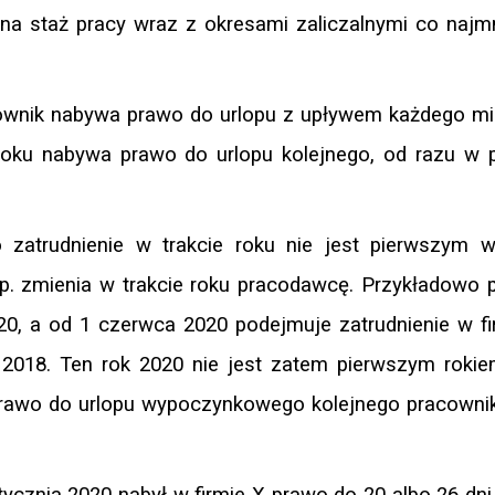
na staż pracy wraz z okresami zaliczalnymi co najm
ownik nabywa prawo do urlopu z upływem każdego mi
 roku nabywa prawo do urlopu kolejnego, od razu w 
o zatrudnienie w trakcie roku nie jest pierwszym w
p. zmienia w trakcie roku pracodawcę. Przykładowo 
20, a od 1 czerwca 2020 podejmuje zatrudnienie w fi
 2018. Ten rok 2020 nie jest zatem pierwszym rokie
 prawo do urlopu wypoczynkowego kolejnego pracowni
cznia 2020 nabył w firmie X prawo do 20 albo 26 dni