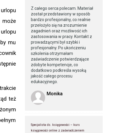
Z całego serca polecam. Materiał
urlopu
został przedstawiony w sposób
bardzo profesjonalny, co realnie
u może
przełożyło się na zrozumienie
urlopu
zagadnień oraz możliwość ich
zastosowania w pracy. Kontakt z
 by mu
prowadzącymi był szybki i
profesjonalny. Po ukończeniu
cownik
szkolenia otrzymałam
zaświadczenie potwierdzające
stępnie
zdobyte kompetencje, co
dodatkowo podkreśla wysoką
jakość całego procesu
edukacyjnego.
trakcie
Monika
tąd też
iżonym
pełnym
Specjalista ds. księgowości – kurs
księgowości online z zaświadczeniem