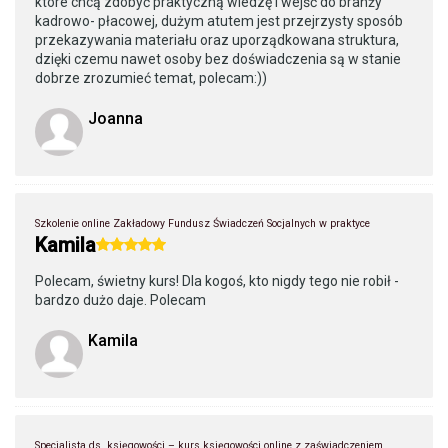
które chcą zdobyć praktyczną wiedzę i wejść do branży
kadrowo- płacowej, dużym atutem jest przejrzysty sposób
przekazywania materiału oraz uporządkowana struktura,
dzięki czemu nawet osoby bez doświadczenia są w stanie
dobrze zrozumieć temat, polecam:))
Joanna
Szkolenie online Zakładowy Fundusz Świadczeń Socjalnych w praktyce
Kamila
Polecam, świetny kurs! Dla kogoś, kto nigdy tego nie robił -
bardzo dużo daje. Polecam
Kamila
Specjalista ds. księgowości – kurs księgowości online z zaświadczeniem