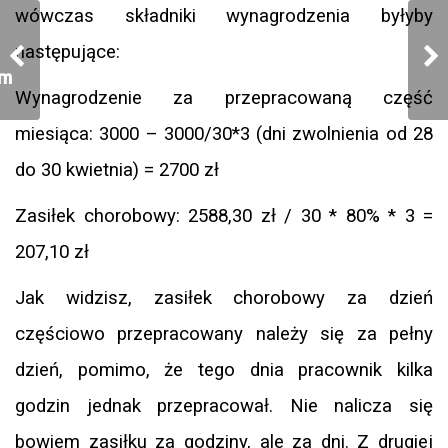
wówczas składniki wynagrodzenia byłyby
następujące:
ym
Wynagrodzenie za przepracowaną część
miesiąca: 3000 – 3000/30*3 (dni zwolnienia od 28
do 30 kwietnia) = 2700 zł
Zasiłek chorobowy: 2588,30 zł / 30 * 80% * 3 =
207,10 zł
Jak widzisz, zasiłek chorobowy za dzień
częściowo przepracowany należy się za pełny
dzień, pomimo, że tego dnia pracownik kilka
godzin jednak przepracował. Nie nalicza się
bowiem zasiłku za godziny, ale za dni. Z drugiej