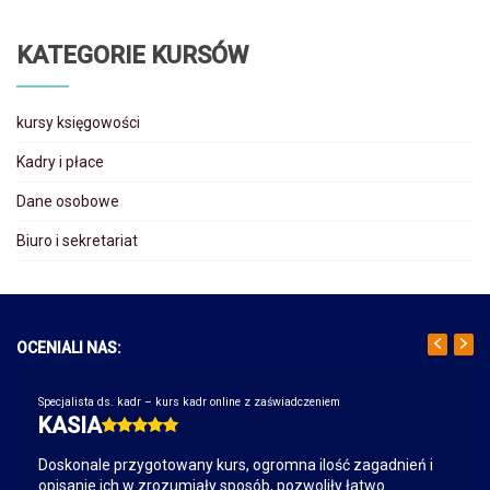
KATEGORIE KURSÓW
kursy księgowości
Kadry i płace
Dane osobowe
Biuro i sekretariat
OCENIALI NAS:
Specjalista ds. kadr – kurs kadr online z zaświadczeniem
KASIA
Doskonale przygotowany kurs, ogromna ilość zagadnień i
opisanie ich w zrozumiały sposób, pozwoliły łatwo