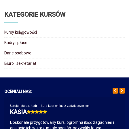
KATEGORIE KURSÓW
kursy księgowości
Kadry i płace
Dane osobowe
Biuro i sekretariat
OCENIALI NAS:
Specjalista ds. kadr – kurs kadr online z zaświadczeniem
KASIA
Doskonale przygotowany kurs, ogromna ilość zagadnień i
opisanie ich w zrozumiały sposób, pozwoliły łatwo