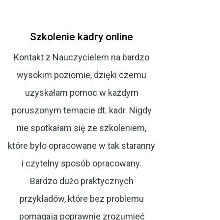
Szkolenie kadry online
Op
Kontakt z Nauczycielem na bardzo
J
wysokim poziomie, dzięki czemu
spo
uzyskałam pomoc w każdym
formi
poruszonym temacie dt. kadr. Nigdy
mieć
nie spotkałam się ze szkoleniem,
no
które było opracowane w tak staranny
i czytelny sposób opracowany.
Bardzo dużo praktycznych
przykładów, które bez problemu
pomagają poprawnie zrozumieć