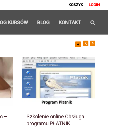
KOSZYK
LOGIN
LOG KURSÓW
BLOG
KONTAKT
+
ac –
Szkolenie online Obsługa
Szkoleni
programu PŁATNIK
Zatrudni