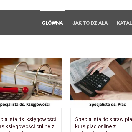
GŁÓWNA
JAK TO DZIAŁA
KATA
cjalista ds. księgowości
Specjalista do spraw pł
urs księgowości online z
kurs płac online z