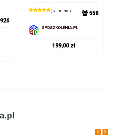
cudzozi
( 51 OPINIE )
558
926
SPDSZKOLENIA.PL
SPD
199,00
zł
a.pl