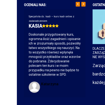
OCENIALI NAS:
OSTATN
urs płac online z
Specjalista ds. kadr – kurs kadr online z
Specjalista d
zaświadczeniem
zaświadczen
E NIGDY
KASIA
ANIA
PROSTE :)
Doskonale przygotowany kurs,
Bardzo d
ogromna ilość zagadnień i opisanie
materiały
ich w zrozumiały sposób, pozwoliły
przystępn
sach
łatwo wszystkiego się nauczyć. Na
przykładam
DLACZE
 to pierwszy
to wszystko również wpłynęła
pracodawc
ZARZĄD
 mnie czegoś
mnogość przykładów oraz wzorów
Zawarte w
NIE WY
dstawiona w
do pobrania. Zdecydowanie
informacj
Zarząd
yswojenia
polecam ten kurs i w moim
opracowan
ykładów
przypadku na pewno nie będzie to
mnie jako
bardz
mieć dane
ostatnie szkolenie w SPD.
przydatne
iczny kontakt
odsłuchan
każdej 
 etapie
utrwalić 
Katarzyna
decydowanym
do pracy.
m z innych
kontakt, 
odpowiedz
przychod